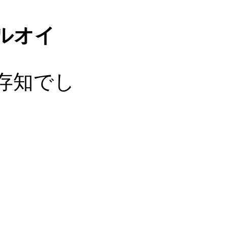
ルオイ
存知でし