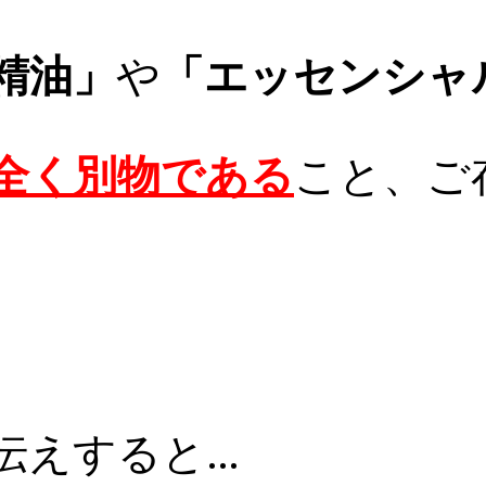
精油」
や
「エッセンシャ
全く別物である
こと、
ご
伝えすると…