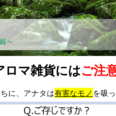
アロマ雑貨には
ご注
うちに、アナタは
有害な
モノ
を吸っ