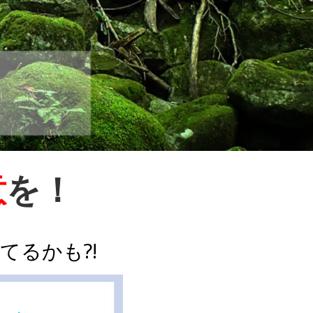
意
を！
てるかも?!